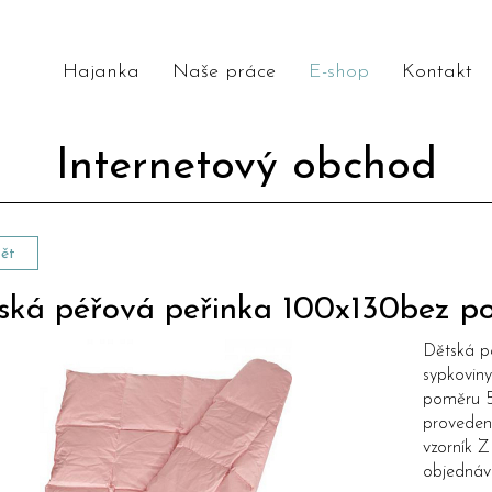
Hajanka
Naše práce
E-shop
Kontakt
Internetový obchod
ět
ská péřová peřinka 100x130bez po
Dětská p
sypkovin
poměru 5
provedení
vzorník
Z
objednáv