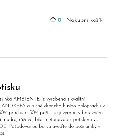
0
Nákupní košík
tisku
eřinka AMBIENTE je vyrobena z kvalitní
y ANDREPA a ručně draného husího poloprachu v
0% prachu a 50% peří. Lze ji vyrobit v barevném
 modrá, růžová, bílasmetanováa s potiskem viz.
DE
. Požadovanou barvu uveďte do poznámky v
ce.