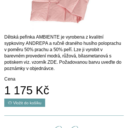
Dětská peřinka AMBIENTE je vyrobena z kvalitní
sypkoviny ANDREPA a ručně draného husího poloprachu
v poměru 50% prachu a 50% peří. Lze ji vyrobit v
barevném provedení modrá, růžová, bílasmetanová s
potiskem viz. vzorník
ZDE
. Požadovanou barvu uveďte do
poznámky v objednávce.
Cena
1 175 Kč
Vložit do košíku