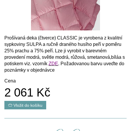
Prošívaná deka (čtverce) CLASSIC je vyrobena z kvalitní
sypkoviny SULPA a ručně draného husího peří v poměru
25% prachu a 75% peří. Lze ji vyrobit v barevném
provedení modrá, světle modrá, růžová, smetanová,bíláa s
potiskem viz. vzorník
ZDE
. Požadovanou barvu uveďte do
poznámky v objednávce
Cena
2 061 Kč
Vložit do košíku