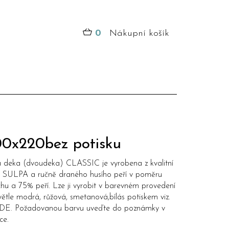
0
Nákupní košík
00x220bez potisku
á deka (dvoudeka) CLASSIC je vyrobena z kvalitní
y SULPA a ručně draného husího peří v poměru
hu a 75% peří. Lze ji vyrobit v barevném provedení
ětle modrá, růžová, smetanová,bílás potiskem viz.
DE
. Požadovanou barvu uveďte do poznámky v
ce.