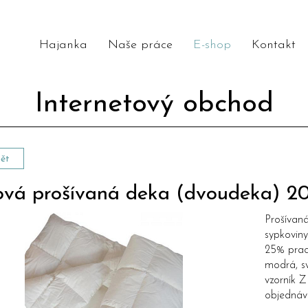
Hajanka
Naše práce
E-shop
Kontakt
Internetový obchod
ět
ová prošívaná deka (dvoudeka) 2
Prošívan
sypkovin
25% prac
modrá, sv
vzorník
Z
objednáv