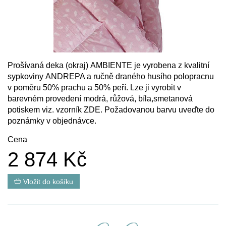
Prošívaná deka (okraj) AMBIENTE je vyrobena z kvalitní
sypkoviny ANDREPA a ručně draného husího polopracnu
v poměru 50% prachu a 50% peří. Lze ji vyrobit v
barevném provedení modrá, růžová, bíla,smetanová
potiskem viz. vzorník
ZDE
. Požadovanou barvu uveďte do
poznámky v objednávce.
Cena
2 874 Kč
Vložit do košíku