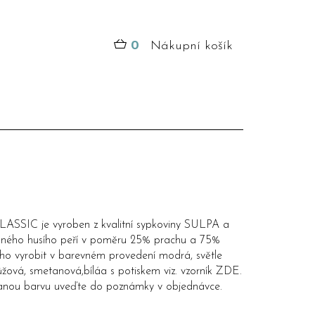
0
Nákupní košík
CLASSIC je vyroben z kvalitní sypkoviny SULPA a
aného husího peří v poměru 25% prachu a 75%
 ho vyrobit v barevném provedení modrá, světle
žová, smetanová,bíláa s potiskem viz. vzorník
ZDE
.
nou barvu uveďte do poznámky v objednávce.