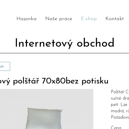
Hajanka
Naše práce
E-shop
Kontakt
Internetový obchod
ět
ový polštář 70x80bez potisku
Polštář 
ručně dr
peří. Lze
modrá, rů
Požadova
Cena