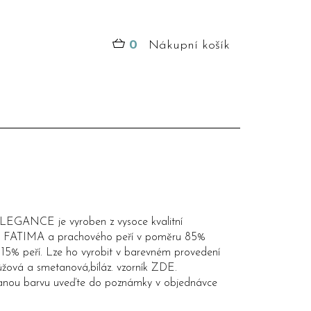
0
Nákupní košík
ELEGANCE je vyroben z vysoce kvalitní
y FATIMA a prachového peří v poměru 85%
 15% peří. Lze ho vyrobit v barevném provedení
ůžová a smetanová,bíláz. vzorník
ZDE
.
nou barvu uveďte do poznámky v objednávce