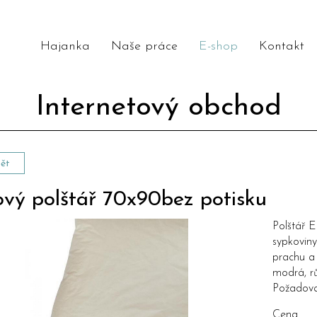
Hajanka
Naše práce
E-shop
Kontakt
Internetový obchod
ět
ový polštář 70x90bez potisku
Polštář 
sypkovin
prachu a
modrá, r
Požadova
Cena