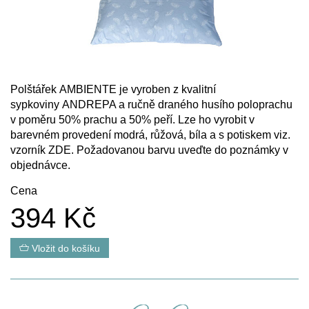
Polštářek AMBIENTE je vyroben z kvalitní
sypkoviny ANDREPA a ručně draného husího poloprachu
v poměru 50% prachu a 50% peří. Lze ho vyrobit v
barevném provedení modrá, růžová, bíla a s potiskem viz.
vzorník
ZDE
. Požadovanou barvu uveďte do poznámky v
objednávce.
Cena
394 Kč
Vložit do košíku