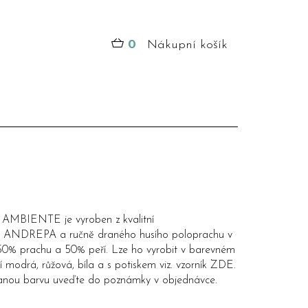
0
Nákupní košík
k AMBIENTE je vyroben z kvalitní
y ANDREPA a ručně draného husího poloprachu v
0% prachu a 50% peří. Lze ho vyrobit v barevném
 modrá, růžová, bíla a s potiskem viz. vzorník
ZDE
.
nou barvu uveďte do poznámky v objednávce.