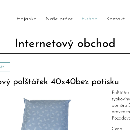
Hajanka
Naše práce
E-shop
Kontakt
Internetový obchod
ět
ový polštářek 40x40bez potisku
Polštáře
sypkovin
poměru 5
provedení
Požadova
Cena