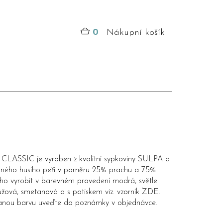
0
Nákupní košík
k CLASSIC je vyroben z kvalitní sypkoviny SULPA a
aného husího peří v poměru 25% prachu a 75%
 ho vyrobit v barevném provedení modrá, světle
žová, smetanová a s potiskem viz. vzorník
ZDE
.
nou barvu uveďte do poznámky v objednávce.