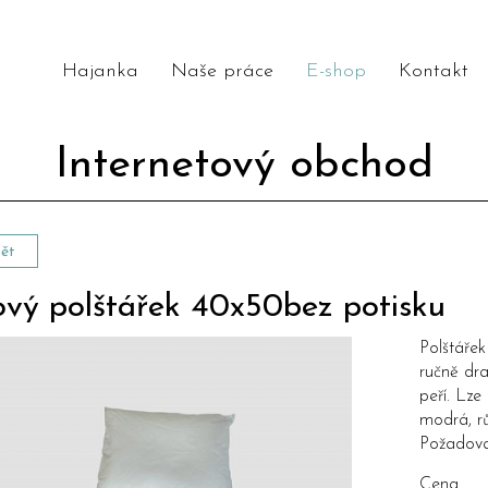
Hajanka
Naše práce
E-shop
Kontakt
Internetový obchod
ět
ový polštářek 40x50bez potisku
Polštáře
ručně dr
peří. Lze
modrá, rů
Požadova
Cena