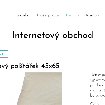
Hajanka
Naše práce
E-shop
Kontakt
Internetový obchod
ět
ový polštářek 45x65
Dětský p
sypkovin
prachu a
modrá, r
barvu uv
Cena