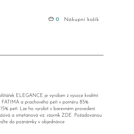
0
Nákupní košík
olštářek ELEGANCE je vyroben z vysoce kvalitní
y FATIMA a prachového peří v poměru 85%
 15% peří. Lze ho vyrobit v barevném provedení
ůžová a smetanová viz. vzorník
ZDE
. Požadovanou
eďte do poznámky v objednávce