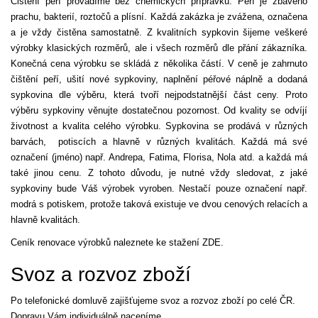
Čištění peří provádíme bez chemických přípravků. Peří je zbaveno
prachu, bakterií, roztočů a plísní. Každá zakázka je zvážena, označena
a je vždy čistěna samostatně. Z kvalitních sypkovin šijeme veškeré
výrobky klasických rozměrů, ale i všech rozměrů dle přání zákazníka.
Konečná cena výrobku se skládá z několika částí. V ceně je zahrnuto
čištění peří, ušití nové sypkoviny, naplnění péřové náplně a dodaná
sypkovina dle výběru, která tvoří nejpodstatnější část ceny. Proto
výběru sypkoviny věnujte dostatečnou pozornost. Od kvality se odvíjí
životnost a kvalita celého výrobku. Sypkovina se prodává v různých
barvách, potiscích a hlavně v různých kvalitách. Každá má své
označení (jméno) např. Andrepa, Fatima, Florisa, Nola atd. a každá má
také jinou cenu. Z tohoto důvodu, je nutné vždy sledovat, z jaké
sypkoviny bude Váš výrobek vyroben. Nestačí pouze označení např.
modrá s potiskem, protože taková existuje ve dvou cenových relacích a
hlavně kvalitách.
Ceník renovace výrobků naleznete ke stažení ZDE.
Svoz a rozvoz zboží
Po telefonické domluvě zajišťujeme svoz a rozvoz zboží po celé ČR.
Dopravu Vám individuálně naceníme.