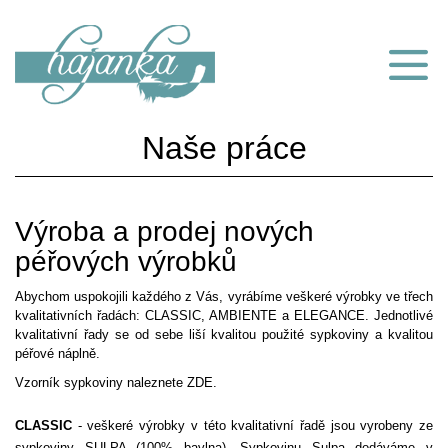
Naše práce
Výroba a prodej nových
péřových výrobků
Abychom uspokojili každého z Vás, vyrábíme veškeré výrobky ve třech
kvalitativních řadách: CLASSIC, AMBIENTE a ELEGANCE. Jednotlivé
kvalitativní řady se od sebe liší kvalitou použité sypkoviny a kvalitou
péřové náplně.
Vzorník sypkoviny naleznete ZDE.
CLASSIC
- veškeré výrobky v této kvalitativní řadě jsou vyrobeny ze
sypkoviny SULPA (100% bavlna). Sypkovinu Sulpa dodáváme v