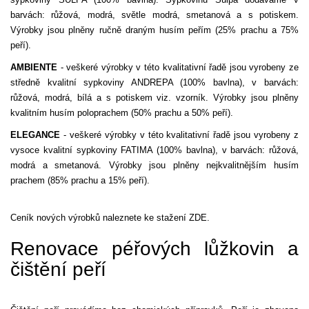
barvách: růžová, modrá, světle modrá, smetanová a s potiskem.
Výrobky jsou plněny ručně draným husím peřím (25% prachu a 75%
peří).
AMBIENTE
- veškeré výrobky v této kvalitativní řadě jsou vyrobeny ze
středně kvalitní sypkoviny ANDREPA (100% bavlna), v barvách:
růžová, modrá, bílá a s potiskem viz. vzorník. Výrobky jsou plněny
kvalitním husím poloprachem (50% prachu a 50% peří).
ELEGANCE
- veškeré výrobky v této kvalitativní řadě jsou vyrobeny z
vysoce kvalitní sypkoviny FATIMA (100% bavlna), v barvách: růžová,
modrá a smetanová. Výrobky jsou plněny nejkvalitnějším husím
prachem (85% prachu a 15% peří).
Ceník nových výrobků naleznete ke stažení ZDE.
Renovace péřových lůžkovin a
čištění peří